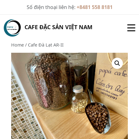
Skip
Số điện thoại liên hệ:
+8481 558 8181
to
content
CAFE ĐẶC SẢN VIỆT NAM
Home
/ Cafe Đà Lạt AR-II