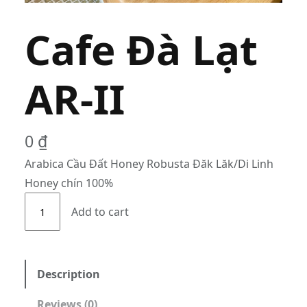
Cafe Đà Lạt
AR-II
0
₫
Arabica Cầu Đất Honey Robusta Đăk Lăk/Di Linh
Honey chín 100%
C
Add to cart
a
f
e
Đ
Description
à
Reviews (0)