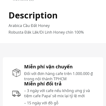
L
ạ
Description
t
A
R
Arabica Cầu Đất Honey
-
Robusta Đăk Lăk/Di Linh Honey chín 100%
I
I
q
u
a
Miễn phí vận chuyển
n
Đối với đơn hàng cafe trên 1.000.000 ₫
t
trong nội thành TPHCM
i
Miễn phí đổi trả
t
– 3 ngày với cafe nếu không ưng ý và
y
tiệm cafe Papa’ sẽ mix lại tỷ lệ mới
– 15 ngày với đồ gỗ