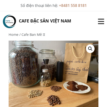
Skip
Số điện thoại liên hệ:
+8481 558 8181
to
content
CAFE ĐẶC SẢN VIỆT NAM
Home
/ Cafe Ban Mê II