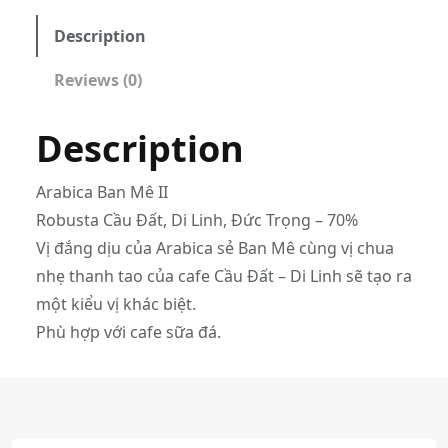
e
B
Description
a
Reviews (0)
n
M
Description
ê
I
I
Arabica Ban Mê II
q
Robusta Cầu Đất, Di Linh, Đức Trọng – 70%
u
Vị đắng dịu của Arabica sẻ Ban Mê cùng vị chua
a
nhẹ thanh tao của cafe Cầu Đất – Di Linh sẽ tạo ra
n
một kiểu vị khác biệt.
t
Phù hợp với cafe sữa đá.
i
t
y