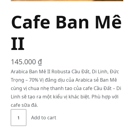
Cafe Ban Mê
II
145.000
₫
Arabica Ban Mê II Robusta Cầu Đất, Di Linh, Đức
Trọng – 70% Vị đắng dịu của Arabica sẻ Ban Mê
cùng vị chua nhẹ thanh tao của cafe Cầu Đất – Di
Linh sẽ tạo ra một kiểu vị khác biệt. Phù hợp với
cafe sữa đá.
C
Add to cart
a
f