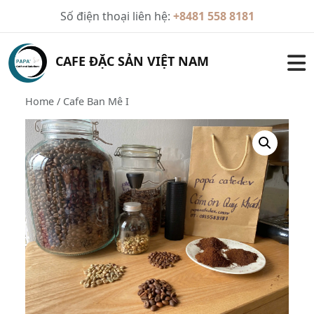
Skip
Số điện thoại liên hệ:
+8481 558 8181
to
content
CAFE ĐẶC SẢN VIỆT NAM
Home
/ Cafe Ban Mê I