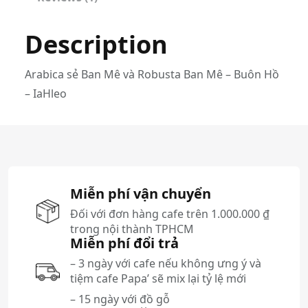
n
M
Description
ê
I
q
Arabica sẻ Ban Mê và Robusta Ban Mê – Buôn Hồ
u
– IaHleo
a
n
t
i
t
Miễn phí vận chuyển
y
Đối với đơn hàng cafe trên 1.000.000 ₫
trong nội thành TPHCM
Miễn phí đổi trả
– 3 ngày với cafe nếu không ưng ý và
tiệm cafe Papa’ sẽ mix lại tỷ lệ mới
– 15 ngày với đồ gỗ