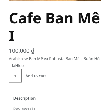
Cafe Ban Mê
I
100.000
₫
Arabica sẻ Ban Mê và Robusta Ban Mê – Buôn Hồ
– IaHleo
C
Add to cart
a
f
e
B
Description
a
Reviews (1)